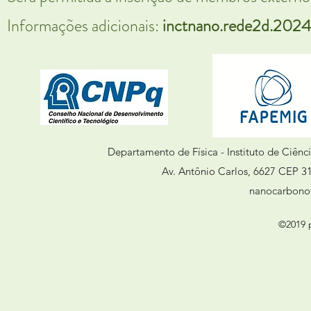
Informações adicionais:
inctnano.rede2d.202
Departamento de Física - Instituto de Ciênc
Av. Antônio Carlos, 6627 CEP 31
nanocarbon
©2019 