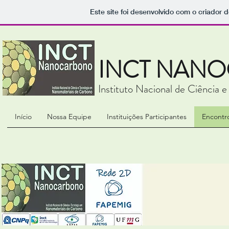
Este site foi desenvolvido com o criador d
INCT NAN
Instituto Nacional de Ciência 
Início
Nossa Equipe
Instituições Participantes
Encontr